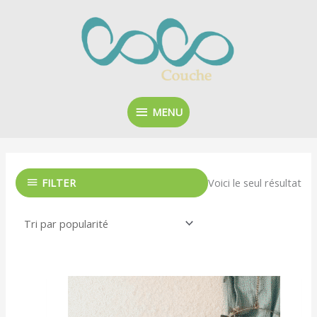
Aller
MENU
au
contenu
MENU
Voici le seul résultat
FILTER