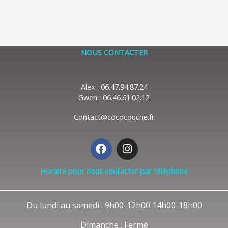
NOUS CONTACTER
Alex : 06.47.94.87.24
Gwen : 06.46.61.02.12
Contact@cococouche.fr
F
I
a
n
c
s
Horaire pour nous contacter par téléphone
e
t
b
a
o
g
Du lundi au samedi : 9h00-12h00 14h00-18h00
o
r
k
a
Dimanche : Fermé