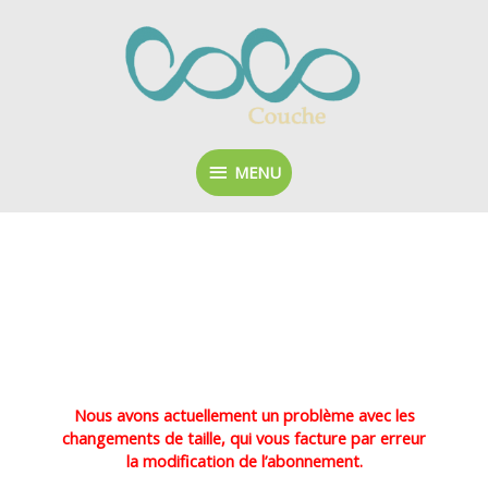
Aller
MENU
au
contenu
MENU
Mon compte
Vous trouverez ici toutes les informations vous
concernant
Nous avons actuellement un problème avec les
changements de taille, qui vous facture par erreur
la modification de l’abonnement.