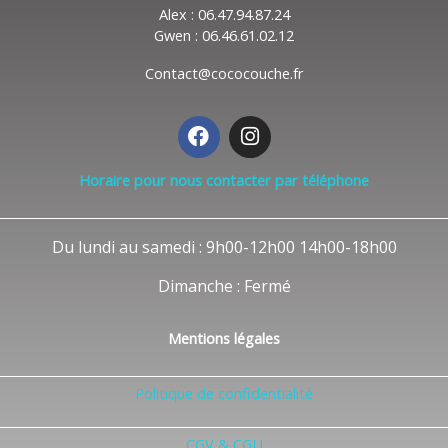
Alex : 06.47.94.87.24
Gwen : 06.46.61.02.12
Contact@cococouche.fr
F
I
a
n
c
s
Horaire pour nous contacter par téléphone
e
t
b
a
o
g
Du lundi au samedi : 9h00-12h00 14h00-18h00
o
r
k
a
Dimanche : Fermé
m
Mentions légales
Politique de confidentialité
CGV & CGU