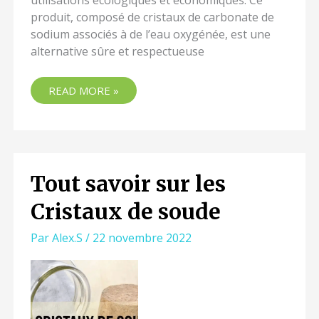
utilisations écologiques et économiques. Ce
produit, composé de cristaux de carbonate de
sodium associés à de l’eau oxygénée, est une
alternative sûre et respectueuse
READ MORE »
Tout savoir sur les
TOUT
SAVOIR
Cristaux de soude
SUR
LES
Par
Alex.S
/
22 novembre 2022
CRISTAUX
DE
SOUDE