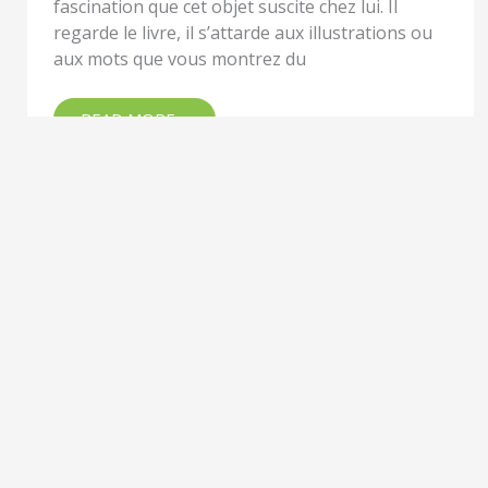
fascination que cet objet suscite chez lui. Il
regarde le livre, il s’attarde aux illustrations ou
aux mots que vous montrez du
READ MORE »
Couches lavables,
COUCHES
LAVABLES,
suivez le guide !
SUIVEZ
LE
Par
Alex.S
/
21 septembre 2020
GUIDE
!