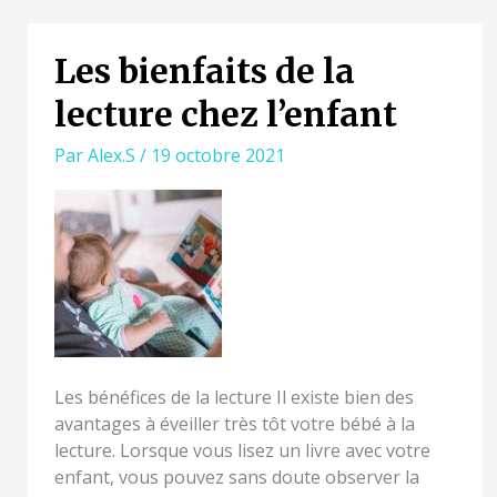
Les bienfaits de la
LES
BIENFAITS
lecture chez l’enfant
DE
LA
Par
Alex.S
/
19 octobre 2021
LECTURE
CHEZ
L’ENFANT
Les bénéfices de la lecture Il existe bien des
avantages à éveiller très tôt votre bébé à la
lecture. Lorsque vous lisez un livre avec votre
enfant, vous pouvez sans doute observer la