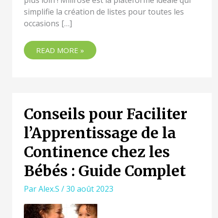
plus loin ! Milirose est la plateforme idéale qui
simplifie la création de listes pour toutes les
occasions […]
READ MORE »
Conseils pour Faciliter
CONSEILS
POUR
l’Apprentissage de la
FACILITER
L’APPRENTISSAGE
Continence chez les
DE
LA
Bébés : Guide Complet
CONTINENCE
CHEZ
Par
Alex.S
/
30 août 2023
LES
BÉBÉS
: