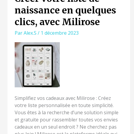
VOTRE
naissance en quelques
LISTE
DE
clics, avec Milirose
NAISSANCE
EN
Par
Alex.S
/
1 décembre 2023
QUELQUES
CLICS,
AVEC
MILIROSE
Simplifiez vos cadeaux avec Milirose : Créez
votre liste personnalisée en toute simplicité.
Vous êtes à la recherche d’une solution simple
et gratuite pour rassembler toutes vos envies
cadeaux en un seul endroit ? Ne cherchez pas