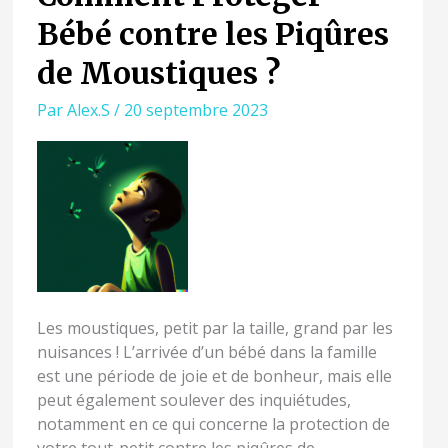
PROTÉGER
Bébé contre les Piqûres
BÉBÉ
CONTRE
de Moustiques ?
LES
PIQÛRES
Par
Alex.S
/
20 septembre 2023
DE
MOUSTIQUES
?
Les moustiques, petit par la taille, grand par les
nuisances ! L’arrivée d’un bébé dans la famille
est une période de joie et de bonheur, mais elle
peut également soulever des inquiétudes,
notamment en ce qui concerne la protection de