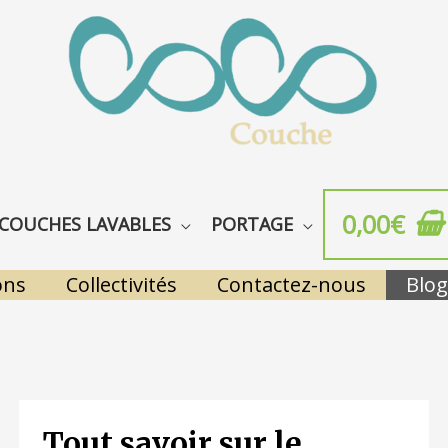
0,00
€
COUCHES LAVABLES
PORTAGE
ons
Collectivités
Contactez-nous
Blog
Tout savoir sur le
TOUT