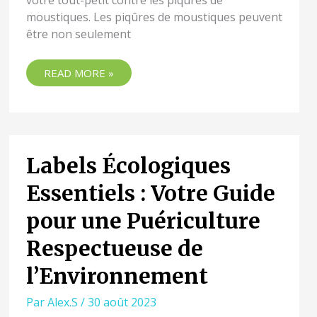
votre tout-petit contre les piqûres de
moustiques. Les piqûres de moustiques peuvent
être non seulement
READ MORE »
Labels Écologiques
LABELS
ÉCOLOGIQUES
Essentiels : Votre Guide
ESSENTIELS
:
pour une Puériculture
VOTRE
GUIDE
Respectueuse de
POUR
UNE
l’Environnement
PUÉRICULTURE
RESPECTUEUSE
Par
Alex.S
/
30 août 2023
DE