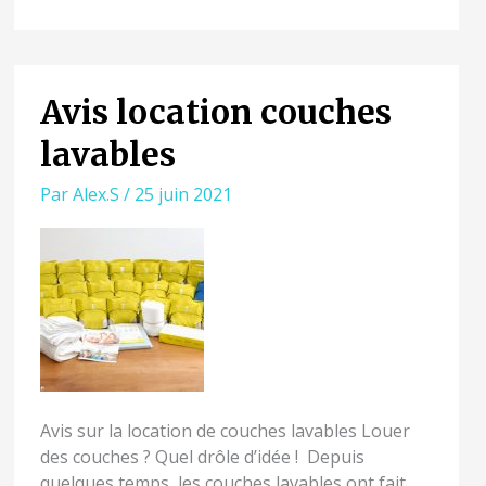
Avis location couches
AVIS
LOCATION
lavables
COUCHES
LAVABLES
Par
Alex.S
/
25 juin 2021
Avis sur la location de couches lavables Louer
des couches ? Quel drôle d’idée ! Depuis
quelques temps, les couches lavables ont fait