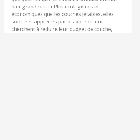
leur grand retour.Plus écologiques et
économiques que les couches jetables, elles
sont très appréciés par les parents qui
cherchent à réduire leur budget de couche,
protéger l’environnement et bébé de la
composition
READ MORE »
Les néonicotinoïdes :
LES
NÉONICOTINOÏDES
La menace est de retour
:
LA
!
MENACE
EST
Par
Alex.S
/
26 août 2020