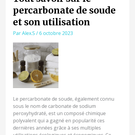
SAVOIR
percarbonate de soude
SUR
LE
et son utilisation
PERCARBONATE
DE
Par
Alex.S
/
6 octobre 2023
SOUDE
ET
SON
UTILISATION
Le percarbonate de soude, également connu
sous le nom de carbonate de sodium
peroxyhydraté, est un composé chimique
polyvalent qui a gagné en popularité ces
dernières années grâce à ses multiples