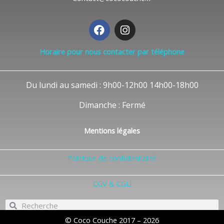
F
I
a
n
c
s
Horaire pour nous contacter par téléphone
e
t
b
a
o
g
Du lundi au samedi : 9h00-12h00 14h00-18h00
o
r
k
a
Dimanche : Fermé
m
Mentions légales
Politique de confidentialité
CGV & CGU
Rechercher
Rechercher
© Coco Couche 2017 – 2026