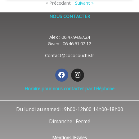
« Précedant
Suivant »
NOUS CONTACTER
Alex : 06.47.94.87.24
Gwen : 06.46.61.02.12
Contact@cococouche.fr
F
I
a
n
c
s
Horaire pour nous contacter par téléphone
e
t
b
a
o
g
Du lundi au samedi : 9h00-12h00 14h00-18h00
o
r
k
a
Dimanche : Fermé
m
Mentions légales