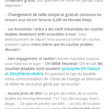
jamais sans
totalement gratuit
, vos questions ne resteront
réponse !
–
Changement de taille simple et gratuit.
(Attention les
retours vous seront facturés 6,20€ via Mondial Relay)
–
Les économies ! Grâce à des tarifs imbattables les couches
lavables deviennent enfin accessibles à tous
! Sans
investissement de départ vous pouvez profiter de couches
vraiment saines
moins chères que les couches jetables
discount !
–
Sans engagement, ni caution !
Aucune mauvaise surprise,
–
Un bébé heureux
! On le sait
les
vous maîtrisez le sujet
couches jetables sont souvent
synonyme d’irritation
et d’érythème sévère
.
En passant le cap du lavable
votre consommation de crème de change va diminuer
et bébé ne sera plus gêné par sa couche !
–
Aucune prise de tête !
Le jargon des initiés de la couche
lavable est incompréhensible. Te1 Te2, décrassage, insert,
pliage, … De quoi en perdre son latin … Les kits de location
proposés sont étudiés pour rendre
la couche lavable aussi