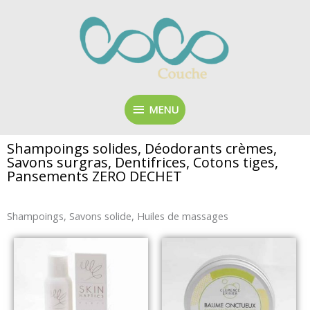
Aller
MENU
au
contenu
MENU
Shampoings solides, Déodorants crèmes,
Savons surgras, Dentifrices, Cotons tiges,
Pansements ZERO DECHET
Shampoings, Savons solide, Huiles de massages