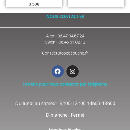
3,50
€
NOUS CONTACTER
Alex : 06.47.94.87.24
Gwen : 06.46.61.02.12
Contact@cococouche.fr
F
I
a
n
c
s
Horaire pour nous contacter par téléphone
e
t
b
a
o
g
Du lundi au samedi : 9h00-12h00 14h00-18h00
o
r
k
a
Dimanche : Fermé
m
Mentions légales