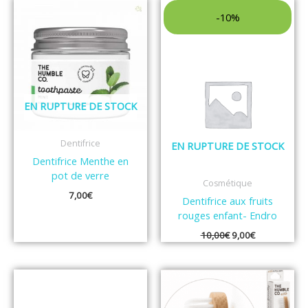
Le
Le
prix
prix
-10%
initial
actuel
était :
est :
10,00€.
9,00€.
EN RUPTURE DE STOCK
Dentifrice
EN RUPTURE DE STOCK
Dentifrice Menthe en
pot de verre
Cosmétique
7,00
€
Dentifrice aux fruits
rouges enfant- Endro
10,00
€
9,00
€