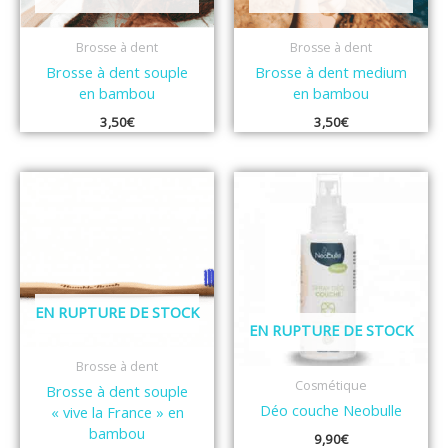
Brosse à dent
Brosse à dent
Brosse à dent souple
Brosse à dent medium
en bambou
en bambou
3,50
€
3,50
€
EN RUPTURE DE STOCK
EN RUPTURE DE STOCK
Brosse à dent
Cosmétique
Brosse à dent souple
Déo couche Neobulle
« vive la France » en
bambou
9,90
€