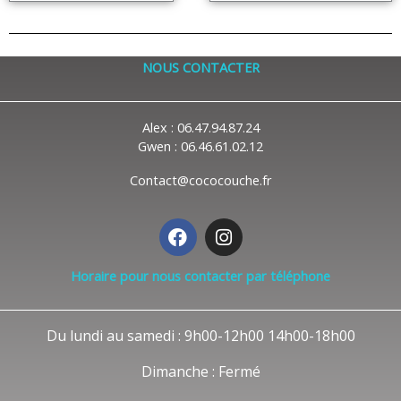
NOUS CONTACTER
Alex : 06.47.94.87.24
Gwen : 06.46.61.02.12
Contact@cococouche.fr
F
I
a
n
c
s
Horaire pour nous contacter par téléphone
e
t
b
a
o
g
Du lundi au samedi : 9h00-12h00 14h00-18h00
o
r
k
a
Dimanche : Fermé
m