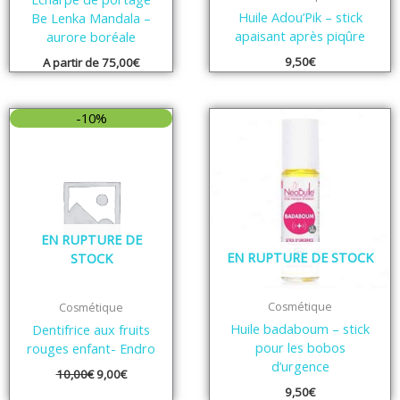
Huile Adou’Pik – stick
Be Lenka Mandala –
apaisant après piqûre
aurore boréale
9,50
€
A partir de
75,00
€
Le
Le
-10%
prix
prix
initial
actuel
était :
est :
10,00€.
9,00€.
EN RUPTURE DE
EN RUPTURE DE STOCK
STOCK
Cosmétique
Cosmétique
Huile badaboum – stick
Dentifrice aux fruits
pour les bobos
rouges enfant- Endro
d’urgence
10,00
€
9,00
€
9,50
€