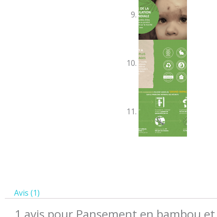
Avis (1)
1 avis pour
Pansement en bambou et 