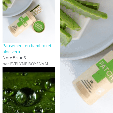
Pansement en bambou et
aloe vera
Note
5
sur 5
par EVELYNE BOYENVAL