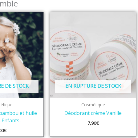
emble
E DE STOCK
EN RUPTURE DE STOCK
étique
Cosmétique
bambou et huile
Déodorant crème Vanille
-Enfants-
7,90
€
00
€