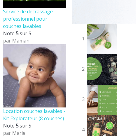
Service de décrassage
professionnel pour
couches lavables
Note
5
sur 5
par Maman
Location couches lavables -
Kit Explorateur (8 couches)
Note
5
sur 5
par Marie