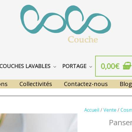
0,00
€
COUCHES LAVABLES
PORTAGE
ons
Collectivités
Contactez-nous
Blog
Accueil
/
Vente
/
Cosm
Panse