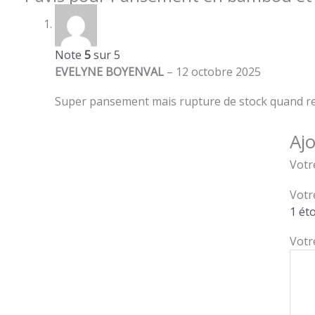
Note
5
sur 5
EVELYNE BOYENVAL
–
12 octobre 2025
Super pansement mais rupture de stock quand rev
Ajo
Votr
Votr
1 éto
Votr