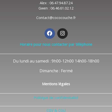
Alex : 06.47.94.87.24
Gwen : 06.46.61.02.12
Contact@cococouche.fr
F
I
a
n
c
s
Horaire pour nous contacter par téléphone
e
t
b
a
o
g
Du lundi au samedi : 9h00-12h00 14h00-18h00
o
r
k
a
Dimanche : Fermé
m
Mentions légales
Politique de confidentialité
CGV & CGU