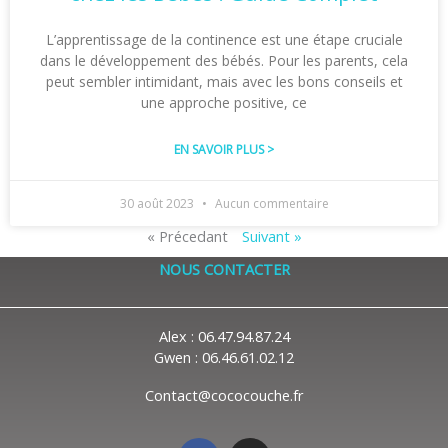
L’apprentissage de la continence est une étape cruciale
dans le développement des bébés. Pour les parents, cela
peut sembler intimidant, mais avec les bons conseils et
une approche positive, ce
EN SAVOIR PLUS >
30 août 2023
Aucun commentaire
« Précedant
Suivant »
NOUS CONTACTER
Alex : 06.47.94.87.24
Gwen : 06.46.61.02.12
Contact@cococouche.fr
F
I