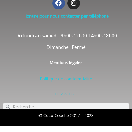
a
n
c
s
Horaire pour nous contacter par téléphone
e
t
b
a
o
g
Du lundi au samedi : 9h00-12h00 14h00-18h00
o
r
k
a
Dimanche : Fermé
m
Mentions légales
Politique de confidentialité
CGV & CGU
Rechercher
Rechercher
© Coco Couche 2017 – 2023