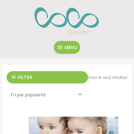
Aller
MENU
au
contenu
MENU
Voici le seul résultat
FILTER