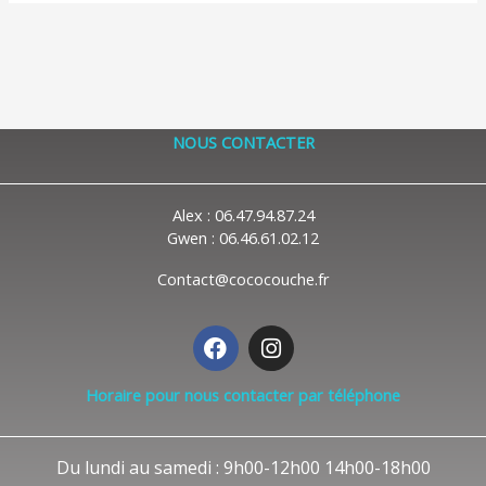
NOUS CONTACTER
Alex : 06.47.94.87.24
Gwen : 06.46.61.02.12
Contact@cococouche.fr
F
I
a
n
c
s
Horaire pour nous contacter par téléphone
e
t
b
a
o
g
Du lundi au samedi : 9h00-12h00 14h00-18h00
o
r