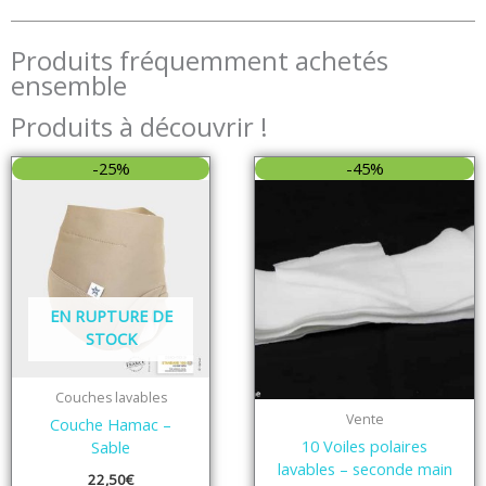
Produits fréquemment achetés
ensemble
Produits à découvrir !
Le
Le
-25%
-45%
prix
prix
initial
actuel
était :
est :
11,00€.
6,00€.
EN RUPTURE DE
STOCK
Couches lavables
Vente
Couche Hamac –
10 Voiles polaires
Sable
lavables – seconde main
22,50
€