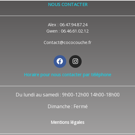
NOUS CONTACTER
Alex : 06.47.94.87.24
Gwen : 06.46.61.02.12
Contact@cococouche.fr
F
I
a
n
c
s
Horaire pour nous contacter par téléphone
e
t
b
a
o
g
Du lundi au samedi : 9h00-12h00 14h00-18h00
o
r
k
a
Dimanche : Fermé
m
Mentions légales