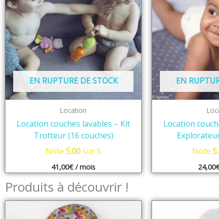
EN RUPTURE DE STOCK
EN RUPTUR
Location
Loc
Location couches lavables – Kit
Location couche
Trotteur (16 couches)
Explorateur
Note
5.00
sur 5
Note
5
41,00
€
/ mois
24,00
Produits à découvrir !