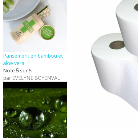
Pansement en bambou et
aloe vera
Note
5
sur 5
par EVELYNE BOYENVAL