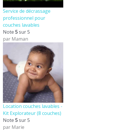
Service de décrassage
professionnel pour
couches lavables
Note
5
sur 5
par Maman
Location couches lavables -
Kit Explorateur (8 couches)
Note
5
sur 5
par Marie