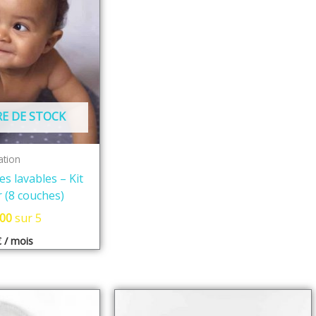
E DE STOCK
ation
s lavables – Kit
 (8 couches)
.00
sur 5
€
/ mois