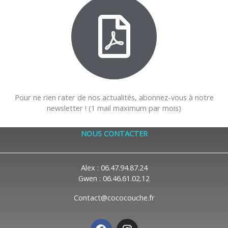
Pour ne rien rater de nos actualités, abonnez-vous à notre
newsletter ! (1 mail maximum par mois)
NOUS CONTACTER
Alex : 06.47.94.87.24
Gwen : 06.46.61.02.12
Contact@cococouche.fr
F
I