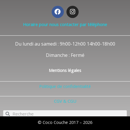
F
I
a
n
c
s
Horaire pour nous contacter par téléphone
e
t
b
a
o
g
Du lundi au samedi : 9h00-12h00 14h00-18h00
o
r
k
a
Dimanche : Fermé
m
Mentions légales
Politique de confidentialité
CGV & CGU
Rechercher
Rechercher
© Coco Couche 2017 – 2026