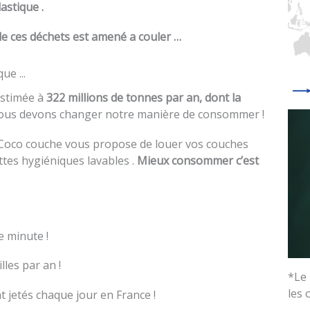
astique .
 de ces déchets est amené a couler …
ue ...
estimée à
322 millions de tonnes par an, dont la
us devons changer notre manière de consommer !
Coco couche vous propose de louer vos couches
ttes hygiéniques lavables .
Mieux consommer c’est
e minute !
lles par an !
*Le 
les
nt jetés chaque jour en France !