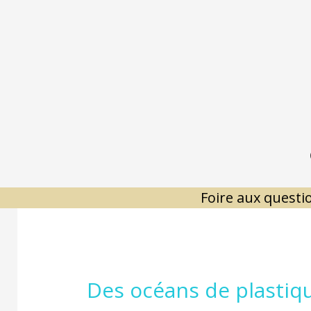
Aller
au
contenu
Foire aux questi
Des océans de plastiqu