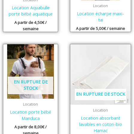
Location
Location Aquabulle
Location écharpe maxi-
porte bébé aquatique
tai
A partir de
4,50
€
/
A partir de
5,00
€
/ semaine
semaine
EN RUPTURE DE
STOCK
EN RUPTURE DE STOCK
Location
Location
Location porte bébé
Location absorbant
Manduca
lavables en coton-bio
A partir de
8,00
€
/
Hamac
semaine