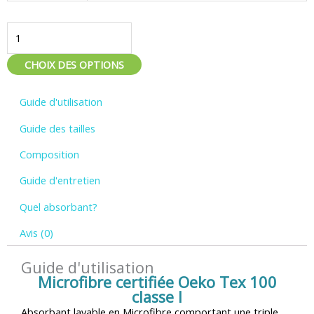
lavables
en
microfibre
Hamac
CHOIX DES OPTIONS
Guide d'utilisation
Guide des tailles
Composition
Guide d'entretien
Quel absorbant?
Avis (0)
Guide d'utilisation
Microfibre certifiée Oeko Tex 100
classe I
Absorbant lavable en Microfibre comportant une triple