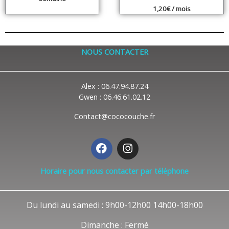
1,20
€
/ mois
NOUS CONTACTER
Alex : 06.47.94.87.24
Gwen : 06.46.61.02.12
Contact@cococouche.fr
F
I
a
n
c
s
Horaire pour nous contacter par téléphone
e
t
b
a
o
g
Du lundi au samedi : 9h00-12h00 14h00-18h00
o
r
k
a
Dimanche : Fermé
m