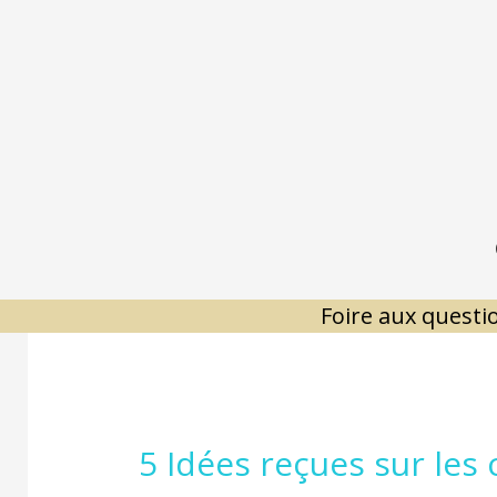
Aller
au
contenu
Foire aux questi
5 Idées reçues sur les