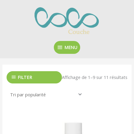
Aller
MENU
au
contenu
MENU
Tri
par
Affichage de 1–9 sur 11 résultats
FILTER
pop