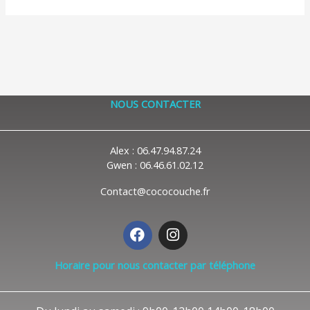
NOUS CONTACTER
Alex : 06.47.94.87.24
Gwen : 06.46.61.02.12
Contact@cococouche.fr
F
I
a
n
c
s
Horaire pour nous contacter par téléphone
e
t
b
a
o
g