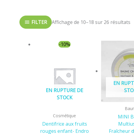
p
FILTER
Affichage de 10–18 sur 26 résultats
Le
Le
-10%
prix
prix
initial
actuel
était :
est :
10,00€.
9,00€.
EN RUPT
EN RUPTURE DE
STO
STOCK
Bau
Cosmétique
MINI 
Dentifrice aux fruits
Multiu
rouges enfant- Endro
Fraîcheur 