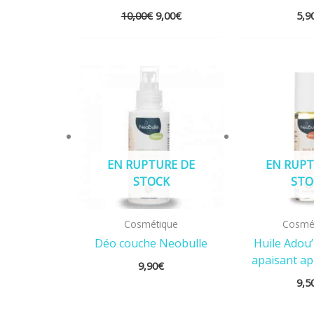
10,00
€
9,00
€
5,9
EN RUPTURE DE
EN RUPT
STOCK
STO
Cosmétique
Cosmé
Déo couche Neobulle
Huile Adou’
apaisant ap
9,90
€
9,5