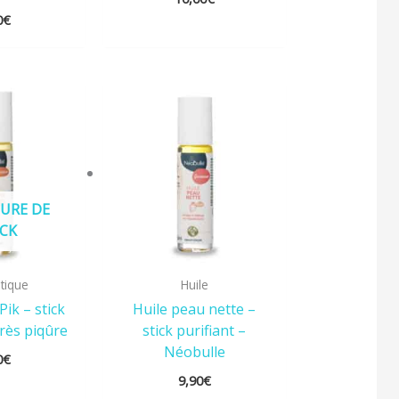
0
€
URE DE
CK
tique
Huile
Pik – stick
Huile peau nette –
rès piqûre
stick purifiant –
Néobulle
0
€
9,90
€