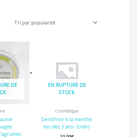
opularité
URE DE
EN RUPTURE DE
CK
STOCK
me
Cosmétique
Baume
Dentifrice à la menthe
sages
bio dès 3 ans- Endro
d’agrumes
10,00
€