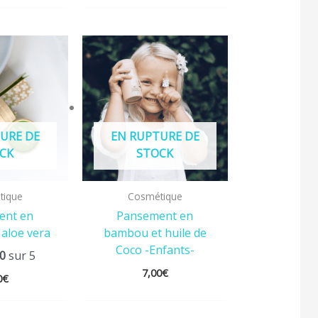
URE DE
EN RUPTURE DE
CK
STOCK
tique
Cosmétique
ent en
Pansement en
aloe vera
bambou et huile de
Coco -Enfants-
00
sur 5
7,00
€
0
€