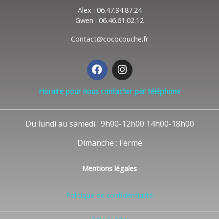
Alex : 06.47.94.87.24
Gwen : 06.46.61.02.12
Contact@cococouche.fr
F
I
a
n
c
s
Horaire pour nous contacter par téléphone
e
t
b
a
o
g
Du lundi au samedi : 9h00-12h00 14h00-18h00
o
r
k
a
Dimanche : Fermé
m
Mentions légales
Politique de confidentialité