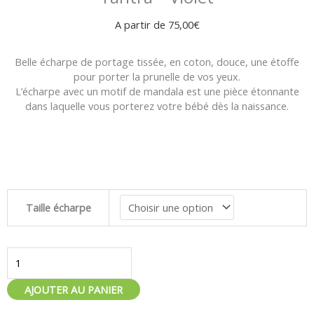
A partir de
75,00
€
Belle écharpe de portage tissée, en coton, douce, une étoffe
pour porter la prunelle de vos yeux.
L’écharpe avec un motif de mandala est une pièce étonnante
dans laquelle vous porterez votre bébé dès la naissance.
quantité
Taille écharpe
de
Écharpe
de
portage
Be
Lenka
AJOUTER AU PANIER
Shri
Yantra