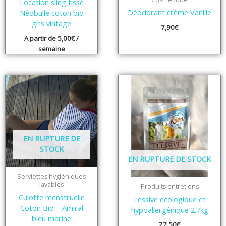
Location sling tissé
Déodorant crème Vanille
Néobulle coton bio
gris vintage
7,90
€
A partir de
5,00
€
/
semaine
EN RUPTURE DE
STOCK
EN RUPTURE DE STOCK
Serviettes hygiéniques
lavables
Produits entretiens
Culotte menstruelle
Lessive écologique et
Coton Bio – Amiral
hypoallergénique 2.7kg
bleu marine
27,50
€