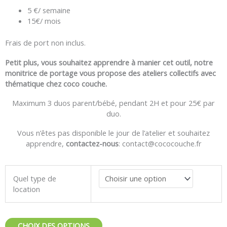
5 €/ semaine
15€/ mois
Frais de port non inclus.
Petit plus, vous souhaitez apprendre à manier cet outil, notre
monitrice de portage vous propose des ateliers collectifs avec
thématique chez coco couche.
Maximum 3 duos parent/bébé, pendant 2H et pour 25€ par
duo.
Vous n’êtes pas disponible le jour de l’atelier et souhaitez
apprendre,
contactez-nous
: contact@cococouche.fr
quantité
Quel type de
de
location
Location
sling
extensible
JPMBB
CHOIX DES OPTIONS