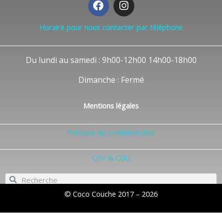
a
n
c
s
Horaire pour nous contacter par téléphone
e
t
b
a
o
g
Du lundi au samedi : 9h00-12h00 14h00-18h00
o
r
k
a
Dimanche : Fermé
m
Mentions légales
Politique de confidentialité
CGV & CGU
Rechercher
Rechercher
© Coco Couche 2017 – 2026