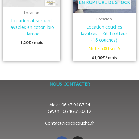
EN RUPTURE DE STOCK
Location
Location
Location absorbant
Location couches
lavables en coton-bio
lavables – Kit Trotteur
Hamac
(16 couches)
1,20
€
/ mois
Note
5.00
sur 5
41,00
€
/ mois
NOUS CONTACTER
Alex : 06.47.94.87.24
Gwen : 06.46.61.02.12
Contact@cococouche.fr
F
I