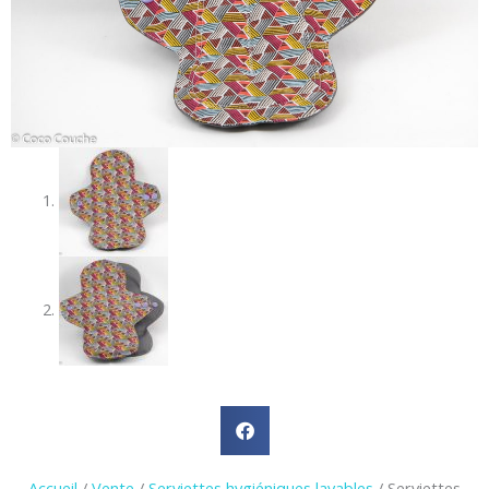
Accueil
/
Vente
/
Serviettes hygiéniques lavables
/ Serviettes