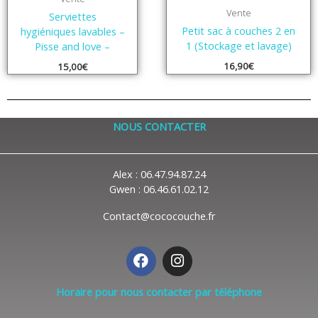
Vente
Serviettes
Petit sac à couches 2 en
hygiéniques lavables –
1 (Stockage et lavage)
Pisse and love –
16,90
€
15,00
€
NOUS CONTACTER
Alex : 06.47.94.87.24
Gwen : 06.46.61.02.12
Contact@cococouche.fr
F
I
a
n
c
s
Horaire pour nous contacter par téléphone
e
t
b
a