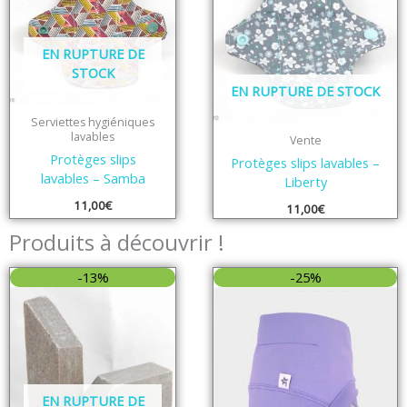
EN RUPTURE DE
STOCK
EN RUPTURE DE STOCK
Serviettes hygiéniques
lavables
Vente
Protèges slips
Protèges slips lavables –
lavables – Samba
Liberty
11,00
€
11,00
€
Produits à découvrir !
Le
Le
-13%
-25%
prix
prix
initial
actuel
était :
est :
8,00€.
7,00€.
EN RUPTURE DE