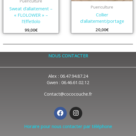
Puericulture
Puericulture
Sweat d’allaitement –
Collier
« FLOLOWER » –
d’allaitement/portage
l’Effetlolo
20,00
€
99,00
€
NOUS CONTACTER
Alex : 06.47.94.87.24
Gwen : 06.46.61.02.12
Contact@cococouche.fr
F
I
a
n
c
s
Horaire pour nous contacter par téléphone
e
t
b
a