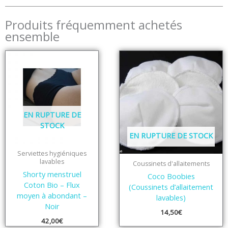
Produits fréquemment achetés
ensemble
EN RUPTURE DE
STOCK
EN RUPTURE DE STOCK
Serviettes hygiéniques
lavables
Coussinets d'allaitements
Shorty menstruel
Coco Boobies
Coton Bio – Flux
(Coussinets d’allaitement
moyen à abondant –
lavables)
Noir
14,50
€
42,00
€