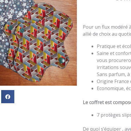
Pour un flux modéré à
allié de choix au quoti
Pratique et éco
Saine et confort
vous procurero
irritations souv
Sans parfum, à 
Origine France c
Economique, éc
Le coffret est compos
7 protèges slip
De quoi s’équiper , av