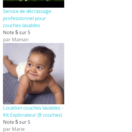
Service de décrassage
professionnel pour
couches lavables
Note
5
sur 5
par Maman
Location couches lavables -
Kit Explorateur (8 couches)
Note
5
sur 5
par Marie