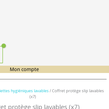
Mon compte
iettes hygiéniques lavables
/ Coffret protège slip lavables
(x7)
et protège slip lavables (x7)