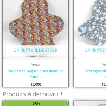
EN RUPTURE DE STOCK
EN RUPTUR
Vente
Ve
Serviettes hygiéniques lavables
Protèges sli
– Samba –
Lib
15,00
€
11
Produits à découvrir !
-25%