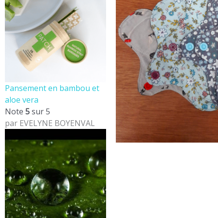
Pansement en bambou et
aloe vera
Note
5
sur 5
par EVELYNE BOYENVAL