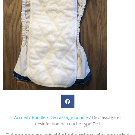
Accueil
/
Bundle
/
Decrassage bundle
/ Décrassage et
désinfection de couche type Te1