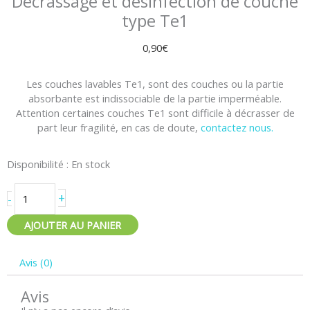
Décrassage et désinfection de couche
type Te1
0,90
€
Les couches lavables Te1, sont des couches ou la partie
absorbante est indissociable de la partie imperméable.
Attention certaines couches Te1 sont difficile à décrasser de
part leur fragilité, en cas de doute,
contactez nous.
quantité
Disponibilité :
En stock
de
Décrassage
+
-
et
désinfection
AJOUTER AU PANIER
de
couche
Avis (0)
type
Te1
Avis