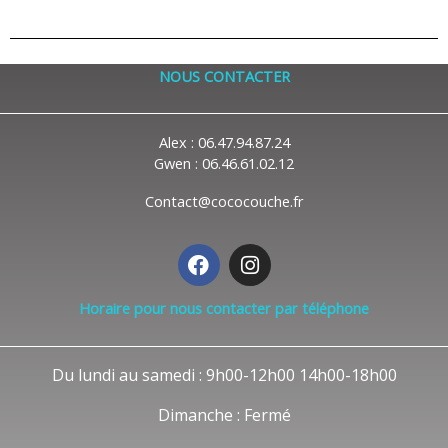
NOUS CONTACTER
Alex : 06.47.94.87.24
Gwen : 06.46.61.02.12
Contact@cococouche.fr
F
I
a
n
c
s
Horaire pour nous contacter par téléphone
e
t
b
a
o
g
Du lundi au samedi : 9h00-12h00 14h00-18h00
o
r
k
a
Dimanche : Fermé
m