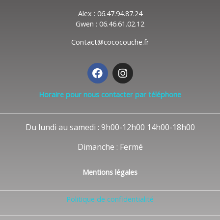
Alex : 06.47.94.87.24
Gwen : 06.46.61.02.12
Contact@cococouche.fr
F
I
a
n
c
s
Horaire pour nous contacter par téléphone
e
t
b
a
o
g
Du lundi au samedi : 9h00-12h00 14h00-18h00
o
r
k
a
Dimanche : Fermé
m
Mentions légales
Politique de confidentialité