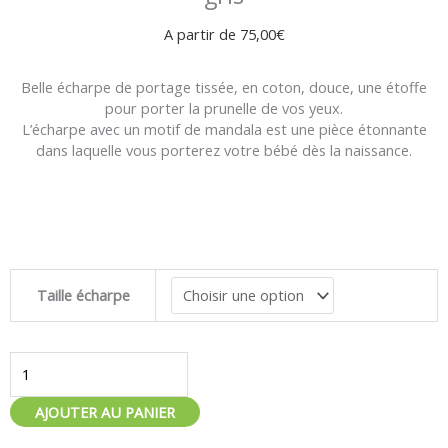
A partir de
75,00
€
Belle écharpe de portage tissée, en coton, douce, une étoffe
pour porter la prunelle de vos yeux.
L’écharpe avec un motif de mandala est une pièce étonnante
dans laquelle vous porterez votre bébé dès la naissance.
quantité
Taille écharpe
de
Écharpe
de
portage
Be
Lenka
AJOUTER AU PANIER
Bloom
-