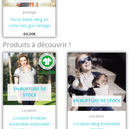
portage
Porte-bébé sling en
coton bio gris vintage
69,00
€
Produits à découvrir !
EN RUPTURE DE
STOCK
EN RUPTURE DE STOCK
Location
Location
Location écharpe
Location sling extensible
extensible extensible