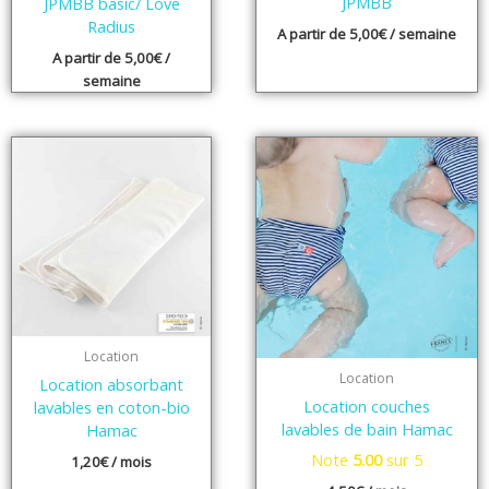
JPMBB
JPMBB basic/ Love
Radius
A partir de
5,00
€
/ semaine
A partir de
5,00
€
/
semaine
Location
Location
Location absorbant
Location couches
lavables en coton-bio
lavables de bain Hamac
Hamac
Note
5.00
sur 5
1,20
€
/ mois