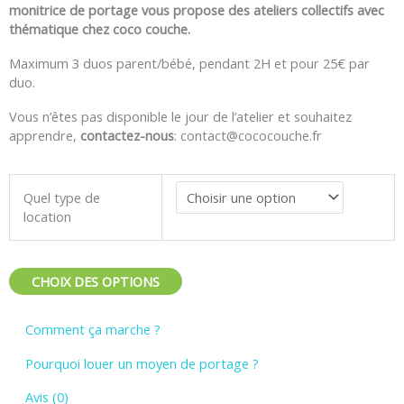
monitrice de portage vous propose des ateliers collectifs avec
thématique chez coco couche.
Maximum 3 duos parent/bébé, pendant 2H et pour 25€ par
duo.
Vous n’êtes pas disponible le jour de l’atelier et souhaitez
apprendre,
contactez-nous
: contact@cococouche.fr
quantité
Quel type de
de
location
Location
porte
bébé
Manduca
CHOIX DES OPTIONS
Comment ça marche ?
Pourquoi louer un moyen de portage ?
Avis (0)