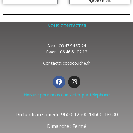
4,50
€
/ mois
NOUS CONTACTER
Alex : 06.47.94.87.24
Gwen : 06.46.61.02.12
Contact@cococouche.fr
F
I
a
n
c
s
Horaire pour nous contacter par téléphone
e
t
b
a
o
g
Du lundi au samedi : 9h00-12h00 14h00-18h00
o
r
k
a
Dimanche : Fermé
m