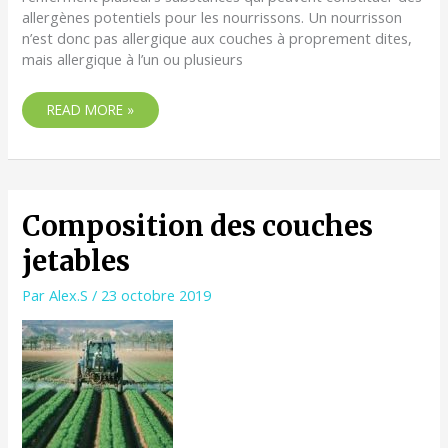
allergènes potentiels pour les nourrissons. Un nourrisson
n’est donc pas allergique aux couches à proprement dites,
mais allergique à l’un ou plusieurs
READ MORE »
COMPOSITION
Composition des couches
DES
jetables
COUCHES
JETABLES
Par
Alex.S
/
23 octobre 2019