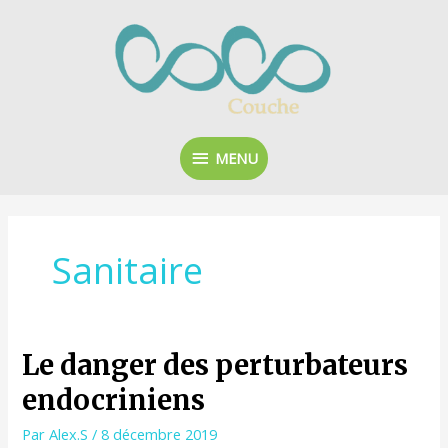
Aller
MENU
au
contenu
MENU
Sanitaire
LE
Le danger des perturbateurs
DANGER
endocriniens
DES
PERTURBATEURS
Par
Alex.S
/
8 décembre 2019
ENDOCRINIENS