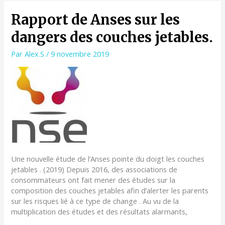
RAPPORT
Rapport de Anses sur les
DE
dangers des couches jetables.
ANSES
SUR
Par
Alex.S
/
9 novembre 2019
LES
DANGERS
DES
COUCHES
JETABLES.
Une nouvelle étude de l’Anses pointe du doigt les couches
jetables . (2019) Depuis 2016, des associations de
consommateurs ont fait mener des études sur la
composition des couches jetables afin d’alerter les parents
sur les risques lié à ce type de change . Au vu de la
multiplication des études et des résultats alarmants,