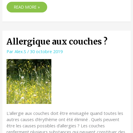
READ MORE »
ALLERGIQUE
Allergique aux couches ?
AUX
COUCHES
Par
Alex.S
/
30 octobre 2019
?
L’allergie aux couches doit être envisagée quand toutes les
autres causes d’érythème ont été éliminé . Quels peuvent
être les causes possibles d’allergies ? Les couches
renferment plusieurs substances qui peuvent constituer des