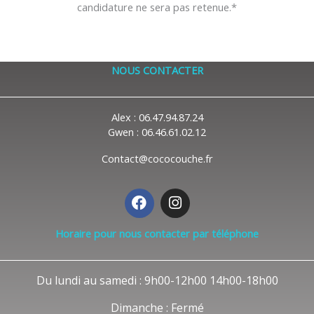
candidature ne sera pas retenue.*
NOUS CONTACTER
Alex : 06.47.94.87.24
Gwen : 06.46.61.02.12
Contact@cococouche.fr
F
I
a
n
c
s
Horaire pour nous contacter par téléphone
e
t
b
a
o
g
Du lundi au samedi : 9h00-12h00 14h00-18h00
o
r
k
a
Dimanche : Fermé
m