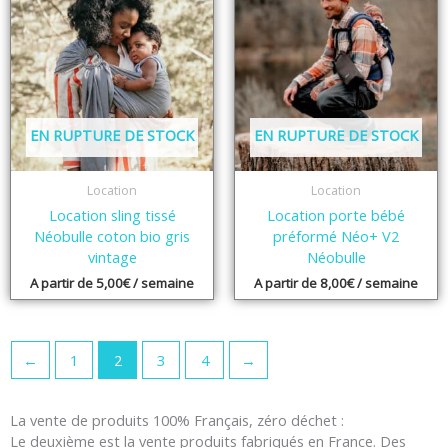
EN RUPTURE DE STOCK
EN RUPTURE DE STOCK
Location
Location
Location sling tissé
Location porte bébé
Néobulle coton bio gris
préformé Néo+ V2
vintage
Néobulle
A partir de
5,00
€
/ semaine
A partir de
8,00
€
/ semaine
←
1
2
3
4
→
La vente de produits 100% Français, zéro déchet :
Le deuxième est la vente produits fabriqués en France. Des