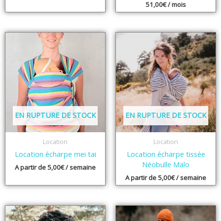
51,00
Note
€
/ mois
5.00
sur 5
EN RUPTURE DE STOCK
EN RUPTURE DE STOCK
Location
Location
Location écharpe mei tai
Location écharpe tissée
Néobulle Malo
A partir de
5,00
€
/ semaine
A partir de
5,00
€
/ semaine