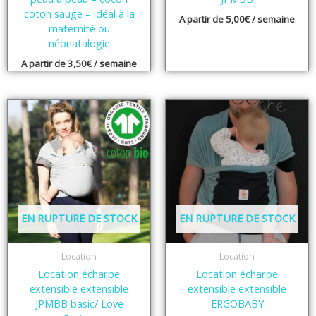
coton sauge – idéal à la
A partir de
5,00
€
/ semaine
maternité ou
néonatalogie
A partir de
3,50
€
/ semaine
EN RUPTURE DE STOCK
EN RUPTURE DE STOCK
Location
Location
Location écharpe
Location écharpe
extensible extensible
extensible extensible
JPMBB basic/ Love
ERGOBABY