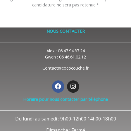
candidature ne sera pas retenue.*
NOUS CONTACTER
Alex : 06.47.94.87.24
Gwen : 06.46.61.02.12
Contact@cococouche.fr
F
I
a
n
c
s
Horaire pour nous contacter par téléphone
e
t
b
a
o
g
Du lundi au samedi : 9h00-12h00 14h00-18h00
o
r
k
a
Dimanche : Fermé