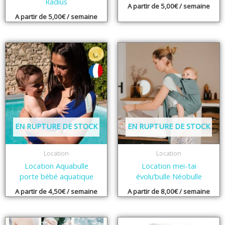
Radius
A partir de
5,00
€
/ semaine
A partir de
5,00
€
/ semaine
EN RUPTURE DE STOCK
EN RUPTURE DE STOCK
Location
Location
Location Aquabulle
Location mei-tai
porte bébé aquatique
évolu’bulle Néobulle
A partir de
4,50
€
/ semaine
A partir de
8,00
€
/ semaine