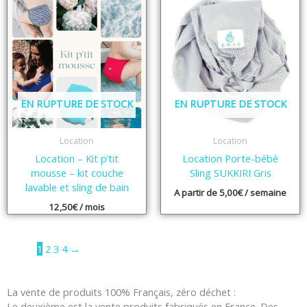
EN RUPTURE DE STOCK
EN RUPTURE DE STOCK
Location
Location
Location – Kit p’tit
Location Porte-bébé
mousse – kit couche
Sling SUKKIRI Gris
lavable et sling de bain
A partir de
5,00
€
/ semaine
12,50
€
/ mois
1
2
3
4
→
La vente de produits 100% Français, zéro déchet :
Le deuxième est la vente produits fabriqués en France. Des