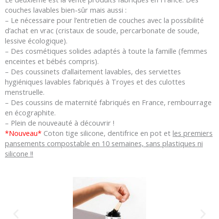
couches lavables bien-sûr mais aussi :
– Le nécessaire pour l’entretien de couches avec la possibilité
d’achat en vrac (cristaux de soude, percarbonate de soude,
lessive écologique).
– Des cosmétiques solides adaptés à toute la famille (femmes
enceintes et bébés compris).
– Des coussinets d’allaitement lavables, des serviettes
hygiéniques lavables fabriqués à Troyes et des culottes
menstruelle.
– Des coussins de maternité fabriqués en France, rembourrage
en écographite.
– Plein de nouveauté à découvrir !
*Nouveau*
Coton tige silicone, dentifrice en pot et
les premiers
pansements compostable en 10 semaines, sans plastiques ni
silicone !!